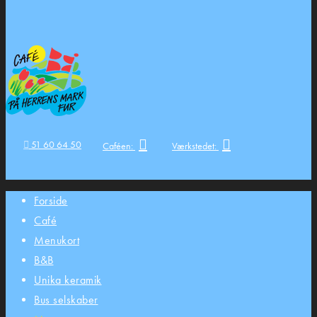
51 60 64 50
Caféen:
Værkstedet:
Forside
Café
Menukort
B&B
Unika keramik
Bus selskaber