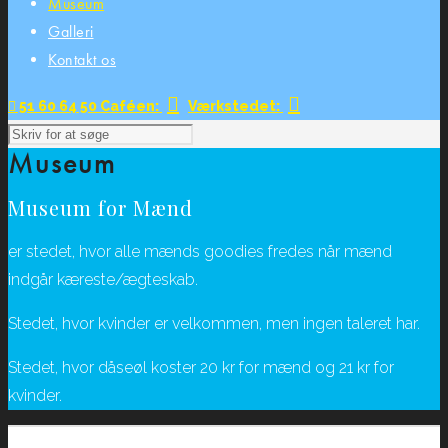
Museum
Galleri
Kontakt os
51 60 64 50
Caféen:
Værkstedet:
Museum
Museum for Mænd
er stedet, hvor alle mænds goodies fredes når mænd
indgår kæreste/ægteskab.
Stedet, hvor kvinder er velkommen, men ingen taleret har.
Stedet, hvor dåseøl koster 20 kr for mænd og 21 kr for
kvinder.