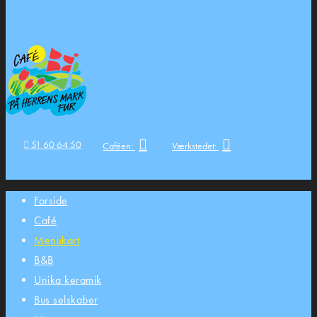
51 60 64 50
Caféen:
Værkstedet:
Forside
Café
Menukort
B&B
Unika keramik
Bus selskaber