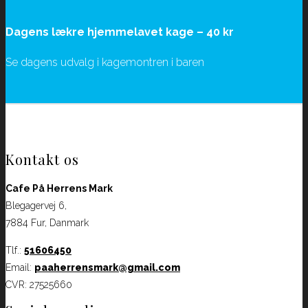
Dagens lækre hjemmelavet kage – 40 kr
Se dagens udvalg i kagemontren i baren
Kontakt os
Cafe På Herrens Mark
Blegagervej 6,
7884 Fur, Danmark
Tlf.:
51606450
Email:
paaherrensmark@gmail.com
CVR: 27525660