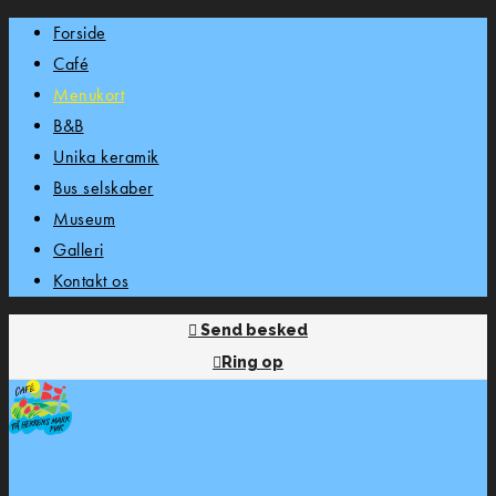
Forside
Café
Menukort
B&B
Unika keramik
Bus selskaber
Museum
Galleri
Kontakt os
Send besked
Ring op