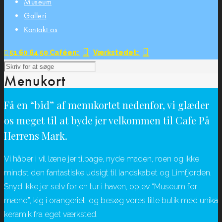
Museum
Galleri
Kontakt os
51 60 64 50
Caféen:
Værkstedet:
Menukort
Få en “bid” af menukortet nedenfor, vi glæder
os meget til at byde jer velkommen til Cafe På
Herrens Mark.
Vi håber i vil læne jer tilbage, nyde maden, roen og ikke
mindst den fantastiske udsigt til landskabet og Limfjorden.
Snyd ikke jer selv for en tur i haven, oplev “Museum for
mænd”, kig i orangeriet, og besøg vores lille butik med unika
keramik fra eget værksted.