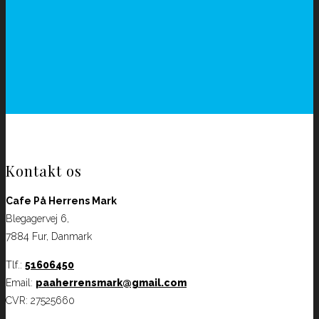
Kontakt os
Cafe På Herrens Mark
Blegagervej 6,
7884 Fur, Danmark
Tlf.:
51606450
Email:
paaherrensmark@gmail.com
CVR: 27525660