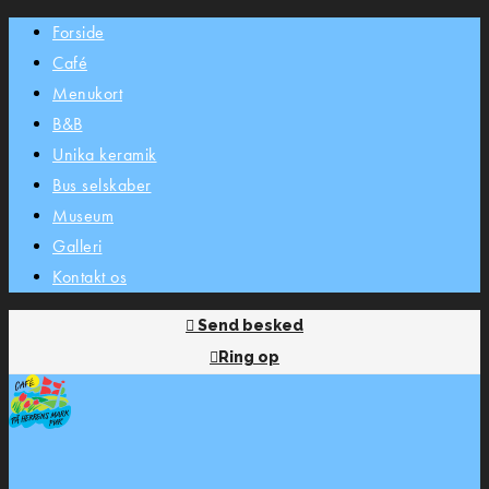
Forside
Café
Menukort
B&B
Unika keramik
Bus selskaber
Museum
Galleri
Kontakt os
Send besked
Ring op