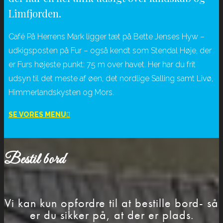
Limfjorden.
Café På Herrens Mark ligger tæt på Bette Jenses Hyw –
udkigsposten på Fur – også kendt som Stendal Høje, der
er Furs højeste punkt: 75 m over havet. Her har du frit
udsyn til det meste af øen, det nordlige Salling samt Livø,
Himmerlandskysten og Mors.
SE VORES MENU
Bestil bord
Vi kan kun opfordre til at bestille bord- så
er du sikker på, at der er plads.