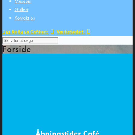
Museum
Galleri
Kontakt os
51 60 64 50
Caféen:
Værkstedet:
Forside
Åbningstider Café