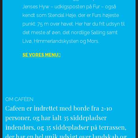
Jenses Hyw – udkigsposten på Fur – også
kendt som Stendal Høje, der er Furs højeste
punkt: 75 m over havet. Her har du frit udsyn til
det meste af øen, det nordlige Salling samt
Livø, Himmerlandskysten og Mors.
SE VORES MENU
OM CAFÉEN
Cafeen er indrettet med borde fra 2-10
personer, og har ialt 35 siddepladser
indendørs, og 35 siddepladser på terrassen,
der har en hel unik udsigt over landskab og