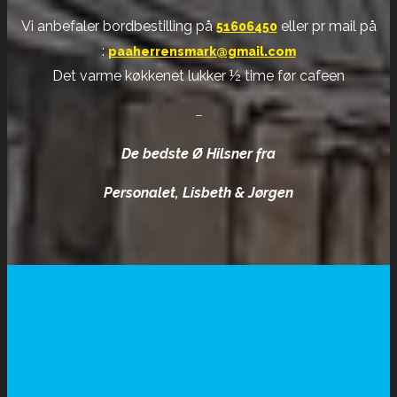
Vi anbefaler bordbestilling på
eller pr mail på
51606450
:
paaherrensmark@gmail.com
Det varme køkkenet lukker ½ time før cafeen
–
De bedste Ø Hilsner fra
Personalet, Lisbeth & Jørgen