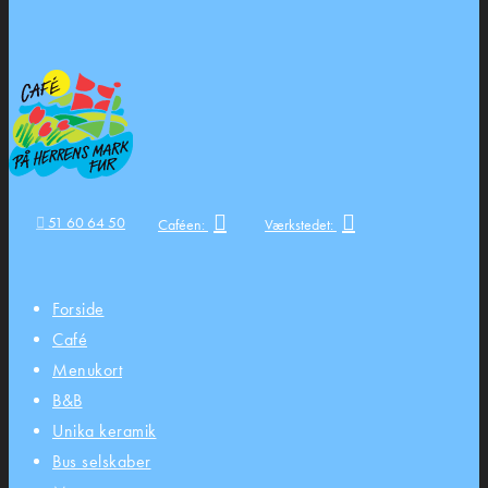
51 60 64 50
Caféen:
Værkstedet:
Forside
Café
Menukort
B&B
Unika keramik
Bus selskaber